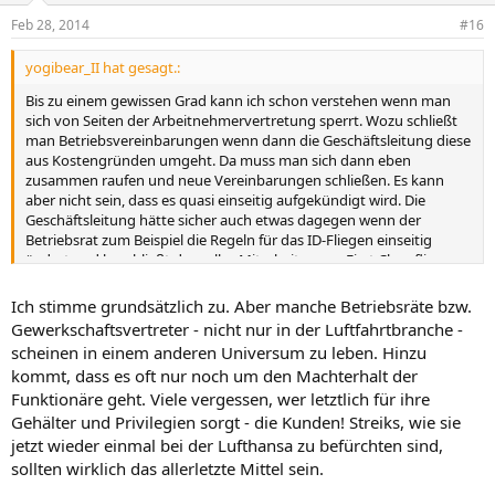
Feb 28, 2014
#16
yogibear_II hat gesagt.:
Bis zu einem gewissen Grad kann ich schon verstehen wenn man
sich von Seiten der Arbeitnehmervertretung sperrt. Wozu schließt
man Betriebsvereinbarungen wenn dann die Geschäftsleitung diese
aus Kostengründen umgeht. Da muss man sich dann eben
zusammen raufen und neue Vereinbarungen schließen. Es kann
aber nicht sein, dass es quasi einseitig aufgekündigt wird. Die
Geschäftsleitung hätte sicher auch etwas dagegen wenn der
Betriebsrat zum Beispiel die Regeln für das ID-Fliegen einseitig
ändert und beschließt dass alles Mitarbeiter nun First Class fliegen
dürfen.
Ich finde, dass bei Betriebsräten und
Ich stimme grundsätzlich zu. Aber manche Betriebsräte bzw.
Betriebsvereinbarungen/Tarifverträgen viel schief läuft. Aber wenn
Gewerkschaftsvertreter - nicht nur in der Luftfahrtbranche -
man sie geschlossen hat, dann müssen sich eben auch beide Seiten
scheinen in einem anderen Universum zu leben. Hinzu
daran halten.
kommt, dass es oft nur noch um den Machterhalt der
Funktionäre geht. Viele vergessen, wer letztlich für ihre
Gehälter und Privilegien sorgt - die Kunden! Streiks, wie sie
jetzt wieder einmal bei der Lufthansa zu befürchten sind,
sollten wirklich das allerletzte Mittel sein.