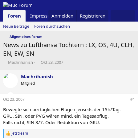
Foren
Impressum
Anmelden
Was ist neu
Registrieren
Neue Beiträge
Foren durchsuchen
Allgemeines Forum
News zu Lufthansa Töchtern : LX, OS, 4U, CLH,
EN, EW, SN
T
B
Machrihanish
Okt 23, 2007
h
e
e
g
Machrihanish
m
i
Mitglied
e
n
n
n
s
d
Okt 23, 2007
#1
t
a
a
t
Bewegte sich bei täglichen Flügen jenseits der 15h/Tag.
r
u
GRU, SIN, oder PVG wären mind. ein Tagesabflug.
t
m
Falls nicht, SIN 3/7. Oder Reduktion von GRU.
e
r
Jetstream
R