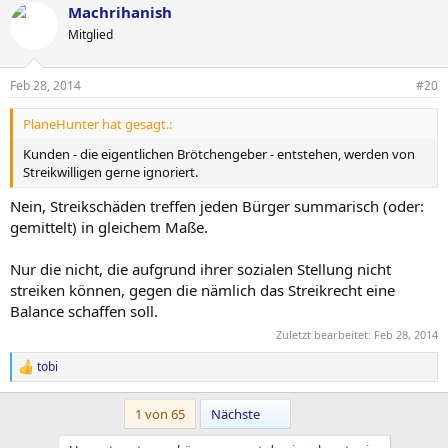
Machrihanish
Mitglied
Feb 28, 2014
#20
PlaneHunter hat gesagt.:
Kunden - die eigentlichen Brötchengeber - entstehen, werden von
Streikwilligen gerne ignoriert.
Nein, Streikschäden treffen jeden Bürger summarisch (oder:
gemittelt) in gleichem Maße.
Nur die nicht, die aufgrund ihrer sozialen Stellung nicht
streiken können, gegen die nämlich das Streikrecht eine
Balance schaffen soll.
Zuletzt bearbeitet:
Feb 28, 2014
tobi
R
e
a
Letzte
1 von 65
Nächste
c
t