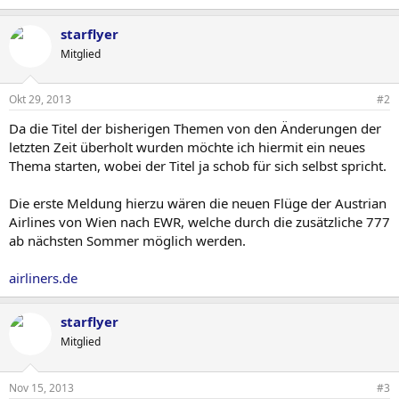
e
a
starflyer
c
t
Mitglied
i
o
n
Okt 29, 2013
#2
s
:
Da die Titel der bisherigen Themen von den Änderungen der
letzten Zeit überholt wurden möchte ich hiermit ein neues
Thema starten, wobei der Titel ja schob für sich selbst spricht.
Die erste Meldung hierzu wären die neuen Flüge der Austrian
Airlines von Wien nach EWR, welche durch die zusätzliche 777
ab nächsten Sommer möglich werden.
airliners.de
starflyer
Mitglied
Nov 15, 2013
#3