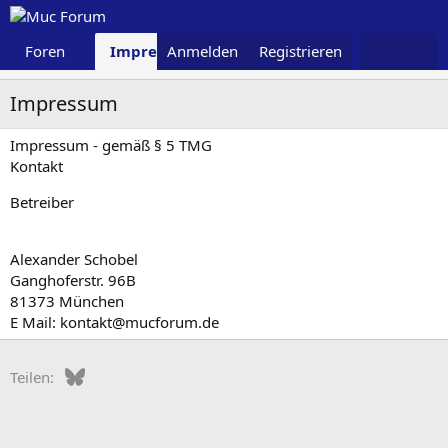
Foren
Impressum
Anmelden
Was ist neu
Registrieren
Impressum
Impressum - gemäß § 5 TMG
Kontakt
Betreiber
Alexander Schobel
Ganghoferstr. 96B
81373 München
E Mail: kontakt@mucforum.de
Bluesky
LinkedIn
Reddit
Pinterest
Tumblr
WhatsApp
E-Mail
Teilen: