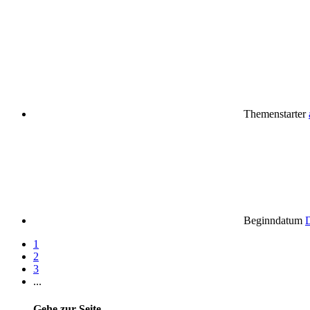
Themenstarter
Beginndatum
1
2
3
...
Gehe zur Seite