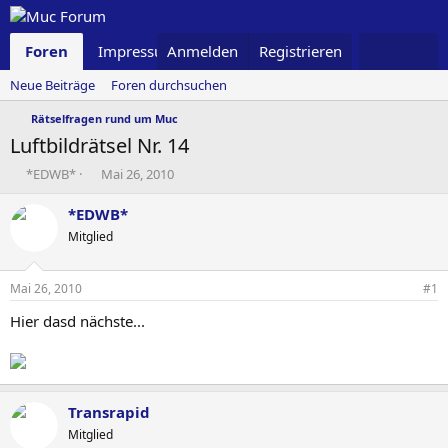
Foren
Impressum
Anmelden
Was ist neu
Registrieren
Neue Beiträge
Foren durchsuchen
Rätselfragen rund um Muc
Luftbildrätsel Nr. 14
T
B
*EDWB*
Mai 26, 2010
h
e
e
g
*EDWB*
m
i
Mitglied
e
n
n
n
s
d
Mai 26, 2010
#1
t
a
a
t
Hier dasd nächste...
r
u
t
m
e
r
Transrapid
Mitglied